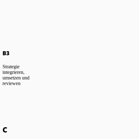
B3
Strategie
integrieren,
umsetzen und
reviewen
C